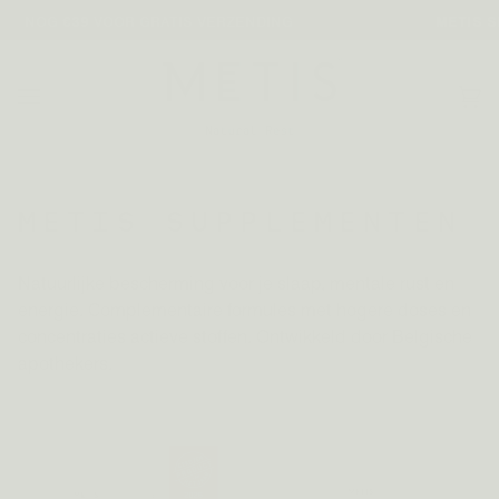
Overslaan
ING
METIS SLEEP 08 & ANTI-STRESS 03 DUO —
Wi
(
METIS SUPPLEMENTEN
Natuurlijke bescherming voor je slaap, mentale rust en
energie.
Complementaire formules met hogere doses en
concentraties actieve stoffen. Ontwikkeld door Belgische
apothekers.