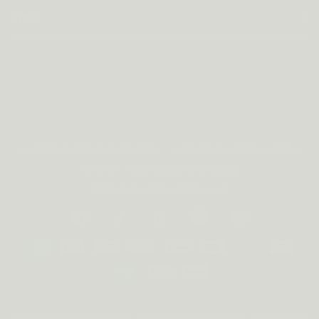
INFO
©
METIS SUPPLEMENTS
2026
ALGEMENE VOORWAARDEN
PRIVACY
BESTELLEN & BETALEN
RETOURS & TERUGBETALING
FACEBOOK
TIKTOK
PINTEREST
INSTAGRAM
YOUTUBE
AMERICAN
APPLE
BANCONTACT
GOOGLE
IDEAL
MAESTRO
MASTER
PAYP
EXPRESS
PAY
PAY
VISA
IDEAL
KLARNA
Metis Supplements nv, Amerikalei 168, 2000 Antwerpen