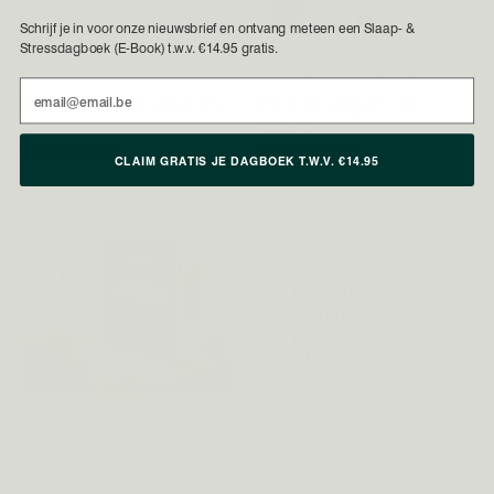
Schrijf je in voor onze nieuwsbrief en ontvang meteen een Slaap- &
Stressdagboek (E-Book) t.w.v. €14.95 gratis.
Email
Metis Essentials Vitamine
Metis 90-dagen rust
D
routine
Vanaf €10,76
Vanaf €67,92
CLAIM GRATIS JE DAGBOEK T.W.V. €14.95
Slaap- & Stressdagboek
De gids voor een betere
(E-Book)
slaap (E-book)
€19,90
€19,90