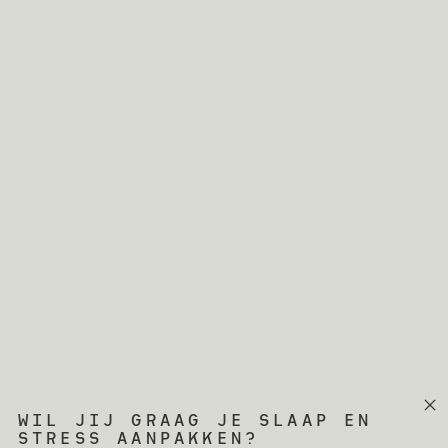
Vanaf €25,16
Magnesium
Vanaf €13,46
Metis Energy 06
Metis Hair & Nails 09
Vanaf €26,96
Vanaf €29,25
WIL JIJ GRAAG JE SLAAP EN
STRESS AANPAKKEN?