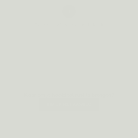
3
Pauzeer of stop in 1 klik
Geen opzegtermijn, geen telefoontje, geen verplichting.
Liever geen abonnement? Een eenmalige aankoop kan ook — je kiest
zelf hierboven.
Klaar om je hoofd tot rust te brengen?
BEKIJK HET AANBOD