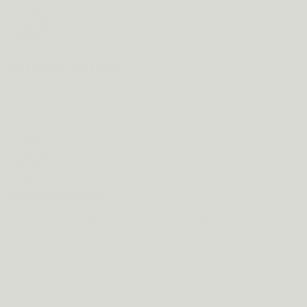
3
WEEK 4
Merkbaar verschil
Sneller inslapen en minder piekeren, ook
overdag.
4
WEEK 8+
Nieuwe baseline
Stress en slaap voelen minder als twee aparte
problemen.