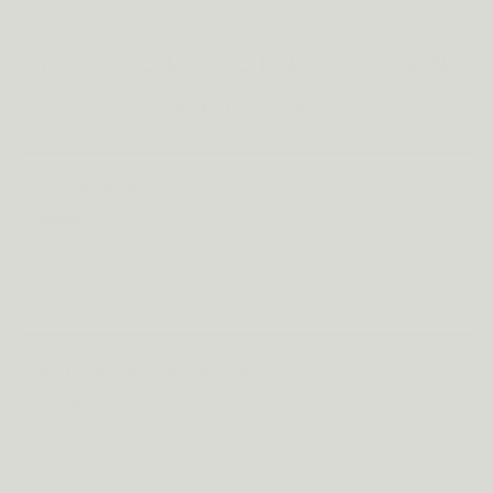
DE FORMULE
WAT ZIT ERIN — EN
WAAROM
Valeriaanextract
400mg
400mg (0,8% valereenzuur), draagt bij tot een betere
nachtrust.
Ashwaganda KSM-66® extract
150mg
150mg (5% withanolides), ondersteunt de weerstand tegen
stress.