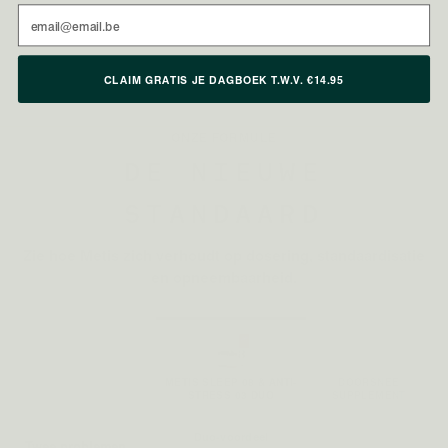
geneesmiddelen en vervangen geen gevarieerde voeding of medisch advies.
Email
CLAIM GRATIS JE DAGBOEK T.W.V. €14.95
ONZE FORMULE
DE NIEUWE
STANDAARD
Zie hoe Metis zich verhoudt op dosering, standaardisatie
en opneembaarheid.
METIS SLEEP 08 & ANTI-
DOORSNEE
STRESS 03 DUO
SUPPLEMENT
Vaak twee losse,
Duo-voordeel
Twee problemen,