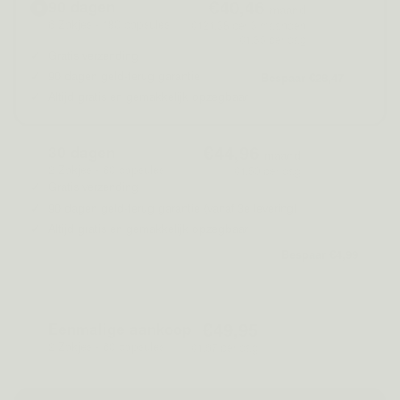
€40,46
90 dagen
€49,95
/maand
6 Zakjes - 180 capsules
€121,38 per 3 maanden
€1,35 per dag
Gratis verzending
90 dagen geld-terug garantie
Bespaar €28,47
Altijd gratis en gemakkelijk opzegbaar
€44,96
30 dagen
€49,95
/maand
2 Zakjes - 60 capsules
€1,50 per dag
Gratis verzending
90 dagen geld-terug garantie (vanaf 3e levering)
Altijd gratis en gemakkelijk opzegbaar
Bespaar €4,99
Of
€49,95
Eenmalige aankoop
2 Zakjes - 60 capsules
€1,67 per dag