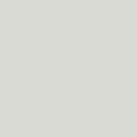
90 dagen. Werkt het niet? Je geld
terug.
Botanische extracten en adaptogenen werken niet
als een pil die je meteen voelt — het effect bouwt
zich op, week na week.
Daarom krijg je bij het 90 dagen abonnement de
volle tijd: neem het 90 dagen zoals aanbevolen en
merk je nog steeds geen verschil? Laat het ons
weten en je krijgt je geld terug.
Geen risico. Wel alle voordelen.
Een abonnement bij Metis werkt in jouw voordeel:
automatisch je volgende voorraad, tegen een
lagere prijs, zonder eraan te moeten denken.