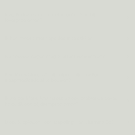
Mag ik deze supplementen gebruiken bij
leverproblemen?
Ik heb moeite met capsules in te slikken.
Na hoeveel dagen mag ik effect verwachten?
Kan Metis Sleep 08 mij helpen mijn huidige
slaapmedicatie af te bouwen?
Ik zie dat Metis Anti-Stress 03 ook probiotica bevat,
helpt dit ook bij darmproblemen?
Moet ik opletten voor 'stapeling' van Vitamine B6?