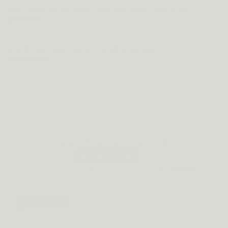
Hoe werkt de 90 dagen niet-tevreden-geld-terug
garantie?
Kan ik mijn abonnement altijd stopzetten of
aanpassen?
Wat klanten voelen
Trustpilot
Gebaseerd op
418
echte reviews op
Geverifieerde review
Na maanden slecht te slapen en constant wakker te