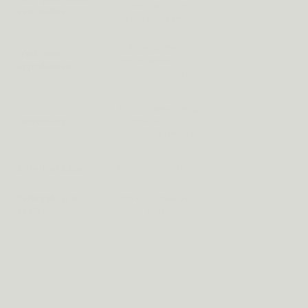
niet-afgestemde
Sleep 08 + Anti-
één routine
producten
Stress 03 samen
9 werkzame
Vaak lage, niet-
Werkzame
ingrediënten op
gestandaardiseerde
ingrediënten
klinische dosering
doses
Sommige
Zonder gewenning,
alternatieven
Gewenning
geschikt voor
geven
langdurig gebruik
gewenning
Ontwikkeld door
Apothekers in België
Vaak onbekend
Verkrijgbaar in
100+ apotheken in
Zelden
apotheek
België
WAT JE MAG VERWACHTEN