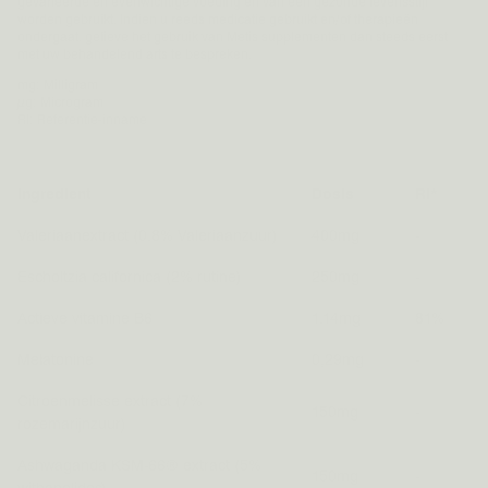
gevarieerde en evenwichtige voeding en van een gezonde levensstijl
worden gebruikt. Indien u reeds medicatie gebruikt en/of therapieën
ondergaat, gelieve het gebruik van Metis supplementen dan steeds eerst
met uw behandelend arts te bespreken.
mg: Milligram
µg: Microgram
RI: Referentie-inname
Ingredient
Dosis
RI*
Valeriaanextract (0.8% Valeriaanzuur)
400mg
-
Escholtzia californica (2% rutine)
250mg
-
Actieve vitamine B6
1.14mg
81%
Melatonine
0,29mg
-
Citroenmelisse extract (7%
150mg
-
rozemarijnzuur)
Ashwaganda KSM-66® extract (5%
150mg
-
withanolides)