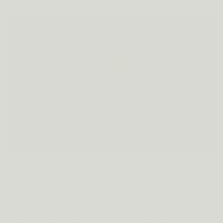
HET PROBLEEM
Overdag gestrest, 's
nachts wakker liggen.
Een hoofd dat overdag niet stopt met malen