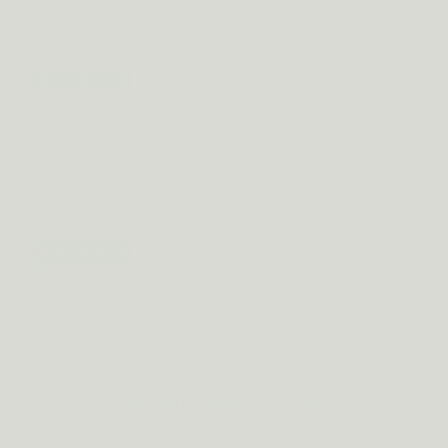
Robin D.
BE · okt 2025
Geverifieerde review
Ik gebruik Metis Sleep 08 nu twee weken en merk
écht een verschil. Ik slaap weer door, het verschil is
opmerkelijk!
Birte G.
BE · nov 2025
Geverifieerde review
Ik werk in shiften en ervaar hier de nevenwerkingen
van. Met Metis Anti-Stress is dit zoveel aangenamer.
Laurine
BE · jan 2026
Lees alle reviews op Trustpilot