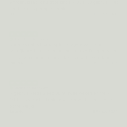
worden, slaap ik nu door sinds ik 03 & 08 gebruik. Het
voelt als een godsgeschenk!
MF
BE · jan 2026
Geverifieerde review
Ondanks dat ik hier sceptisch tegenover stond:
heerlijk product. Ik nam normaal benzodiazepines als
ik niet kon slapen, maar dit kon ik niet blijven doen.
Robin D.
BE · okt 2025
Geverifieerde review
Ik gebruik Metis Sleep 08 nu twee weken en merk
écht een verschil. Ik slaap weer door, het verschil is
opmerkelijk!
Birte G.
BE · nov 2025