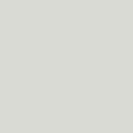
Escholtzia californica
250mg
250mg (2% rutine), draagt bij tot een optimale ontspanning.
Citroenmelisse extract
150mg
150mg (7% rozemarijnzuur), helpt een positieve
gemoedstoestand te behouden.
Magnesium
28mg
Draagt bij tot de normale werking van het zenuwstelsel.