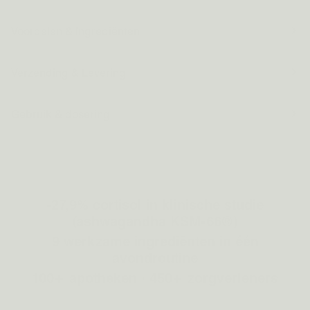
Voordelen & Ingrediënten
Verzending & Levering
Gebruik & dosering
-27,9% cortisol in klinische studie
(ashwagandha KSM-66®)
9 werkzame ingrediënten in één
avondroutine
100+ apotheken · 450+ zorgverleners