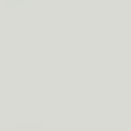
Trustpilot
·
418 reviews
Helpt het inslapen te bevorderen en
ondersteunt ontspanning, zonder gewenning.
Beter inslapen
Minder stress
Diepe ontspanning
Zonder gewenning
HEB JE AL EEN BEKERTJE?
Ja
Nee
KIES JE AANKOOP
BESTE WAARDE