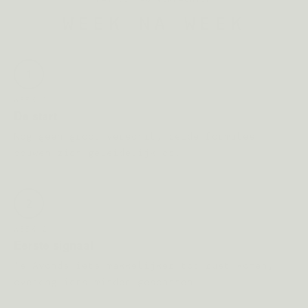
WEEK NA WEEK
1
WEEK 1
De start
Nog geen groot verschil, beide formules
bouwen zich geleidelijk op.
2
WEEK 2
Eerste signaal
's Avonds iets makkelijker tot rust komen,
overdag iets minder gespannen.