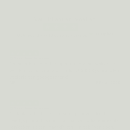
Wat klanten voelen
Trustpilot
Gebaseerd op
418
echte reviews op
Geverifieerde review
Na maanden slecht te slapen en constant wakker te
worden, slaap ik nu door sinds ik 03 & 08 gebruik. Het
voelt als een godsgeschenk!
MF
BE · jan 2026
Geverifieerde review
Ondanks dat ik hier sceptisch tegenover stond:
heerlijk product. Ik nam normaal benzodiazepines als
ik niet kon slapen, maar dit kon ik niet blijven doen.