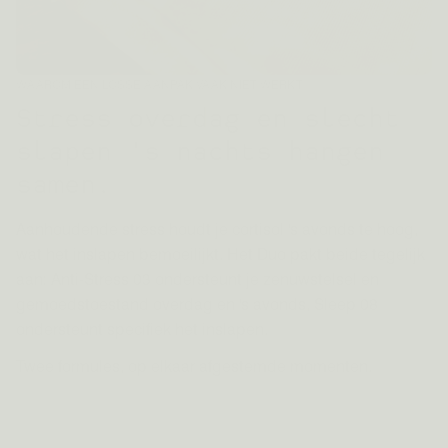
WAAROM EEN LOSSE AANPAK VAAK NIET WERKT
Stress overdag en slecht
slapen 's nachts hangen
samen.
Aanhoudende stress houdt je cortisol 's avonds te hoog,
wat het inslapen bemoeilijkt. Het Duo pakt beide tegelijk
aan: Anti-Stress 03 ondersteunt je zenuwstelsel en
gemoedstoestand overdag en 's avonds, Sleep 08
ondersteunt specifiek het inslapen.
Twee formules, op elkaar afgestemde momenten.