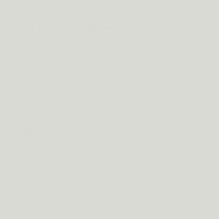
MARKETINGTEAM
Ontwikkeld omdat stress en
slaap zelden apart komen
Apotheker Dirk Christiaen zag in zijn apotheek aan de
Amerikalei in Antwerpen dat klanten met slaapproblemen
bijna altijd ook aangaven overdag gestrest te zijn, en
omgekeerd.
Het Duo combineert Sleep 08 en Anti-Stress 03 in één
routine, op klinische dosering, voor wie beide kanten
tegelijk wil aanpakken.