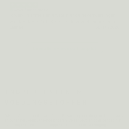
Geverifieerde review
Ik werk in shiften en ervaar hier de nevenwerkingen
van. Met Metis Anti-Stress is dit zoveel aangenamer.
Laurine
BE · jan 2026
Lees alle reviews op Trustpilot
INGREDIËNTEN &
VOEDINGSSTOFFEN
Advies:
Vanaf de leeftijd van 12 jaar. Bewaren op een droge en koele plaats
en buiten het bereik van jonge kinderen. De aanbevolen dosis per dag niet
overschrijden. Een voedingssupplement mag niet als vervanging van een