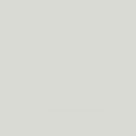
ONDERBOUWD
DE WETENSCHAP
ACHTER DE FORMULE
Ashwagandha KSM-66® tegen stress
-27,9%
cortisol t.o.v. placebo na 60 dagen
Ashwagandha
-27,9%
KSM-66®
Placebo
-7,9%
KSM-66® is gestandaardiseerd op minstens 5%
withanoliden. In een gerandomiseerde,