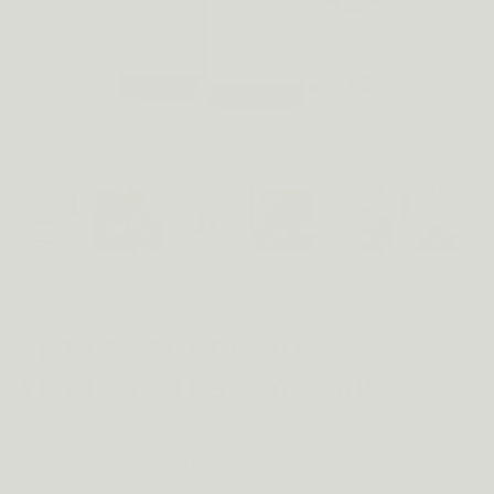
METIS SLEEP 08 &
ANTI-STRESS 03 DUO
Ontwikkeld door apothekers in België · Verkrijgbaar in 100+
apotheken · Aanbevolen door 450+ zorgverleners