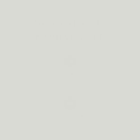
GEEN VERRASSINGEN
ZO WERKT JE
ABONNEMENT
1
Vandaag besteld
Voor 22u besteld, vandaag verzonden. Past door de brievenbus.
2
Herinnering vóór elke levering
Je krijgt altijd eerst een mailtje. Nooit een verrassing op je
rekening.