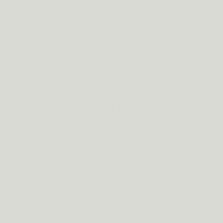
dubbelblinde, placebogecontroleerde studie
daalde het serumcortisol met 27,9% t.o.v. 7,9% bij
placebo.
Bron: Chandrasekhar et al., 2012 (RCT, n=64)
Citroenmelisse voor je gemoedstoestand
Citroenmelisse draagt bij tot optimale ontspanning
en helpt een positieve gemoedstoestand te
behouden.
Bron: EFSA / EU Verordening 432/2012
Magnesium en vitamine B12
Beide dragen bij tot de normale werking van het
zenuwstelsel, nodig als je zowel overdag als 's