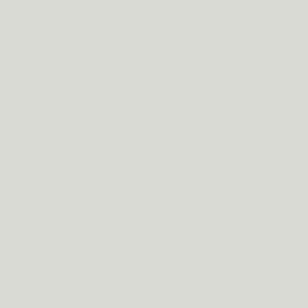
IN WINKELMANDJE · €121,38
78% kiest voor een abonnement, want het is voordeliger, handiger en
zorgt voor een langdurig effect.
Gratis verzending vanaf €39
Voor 22u besteld, vandaag verzonden
Ontwikkeld en geproduceerd in België
Altijd een herinnering voor elke levering
Niet tevreden? Je geld terug.
90 DAGEN
Wij staan achter Sleep 08 & Anti-stress 03 Duo. De
werkzame stoffen bouwen hun effect op over de weken,
daarom geven we je met de 90-dagen kuur de volle tijd.
Merk je na 90 dagen geen verschil? Laat het ons weten en
je krijgt je geld terug. Zonder gedoe. Enkel van toepassing
op het 90 dagen abonnement.
Ingrediënten per dosis (1x capsule)