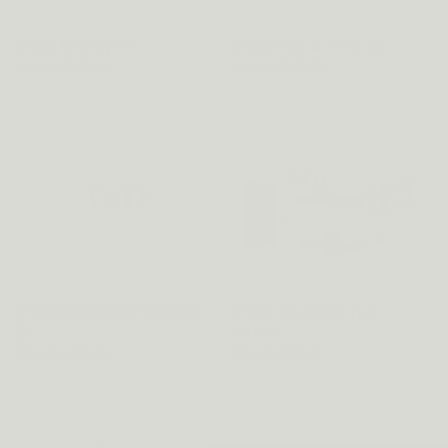
Metis Energy 06
Metis Hair & Nails 09
Vanaf €26,96
Vanaf €29,25
Metis Essentials Vitamine
Metis 90-dagen rust
D
routine
Vanaf €10,76
Vanaf €67,92