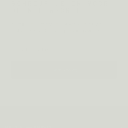
SCHRIJF JE IN VOOR
DE NIEUWSBRIEF
Schrijf je in voor onze nieuwsbrief en ontvang
meteen 20% korting voor je eerste bestelling.
Email
Claim korting
METIS SUPPLEMENTS