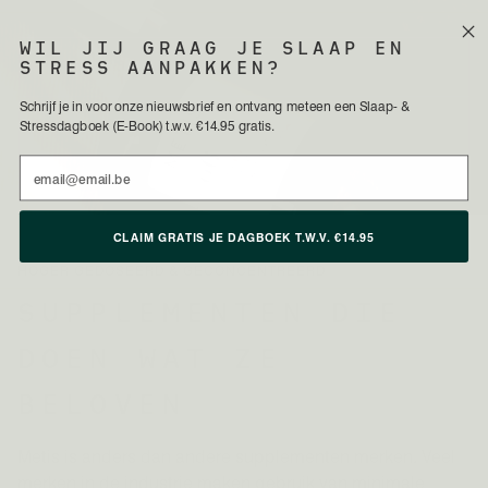
WIL JIJ GRAAG JE SLAAP EN
STRESS AANPAKKEN?
Schrijf je in voor onze nieuwsbrief en ontvang meteen een Slaap- &
Stressdagboek (E-Book) t.w.v. €14.95 gratis.
Email
CLAIM GRATIS JE DAGBOEK T.W.V. €14.95
HOGER GEDOSEERD & GECONCENTREERD
SUPPLEMENTEN DIE
DOEN WAT ZE
BELOVEN
Metis is anders dan andere supplementen merken. Veel
merken in de industrie maken gebruik van minimale