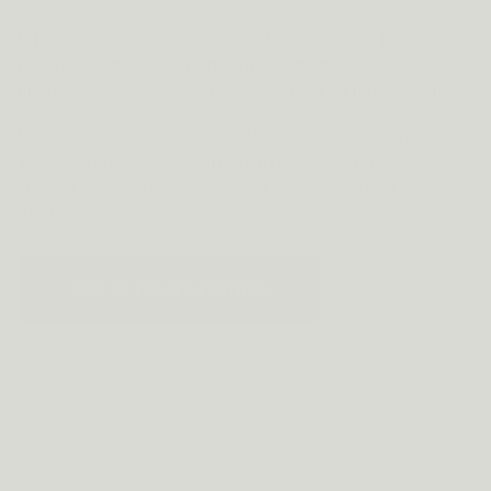
Bij onze Partner Apotheken vind je niet alleen Metis
producten, maar ook
persoonlijk advies
. Over dosering,
timing en welke formule het beste past bij jouw situatie.
Deze apotheken kiezen voor Metis omdat de formules
wetenschappelijk onderbouwd
zijn, en omdat ze hun
klanten kunnen begeleiden met dezelfde expertise als
Apotheker Christiaen, onze oprichter.
VIND JE LOKALE PARTNER