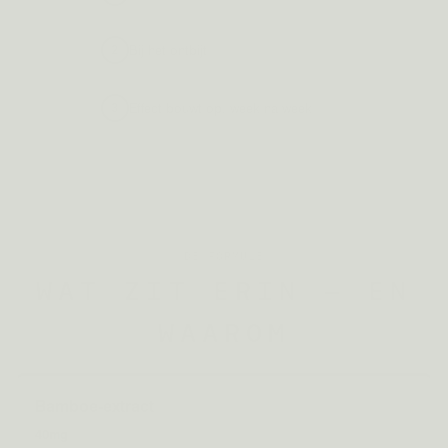
Bij het ontbijt
2
Effect bouwt op, week na week
3
DE FORMULE
WAT ZIT ERIN — EN
WAAROM
Bamboe-extract
40mg