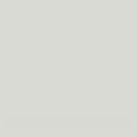
€0,85 per dag
Gratis verzending
90 dagen geld-terug garantie
Bespaar €21,04
Altijd gratis en gemakkelijk opzegbaar
€29,25
30 dagen
€32,50
/maand
1 Zakje - 60 capsules
€0,97 per dag
90 dagen geld-terug garantie (vanaf 3e levering)
Altijd gratis en gemakkelijk opzegbaar
Bespaar €3,25
Of
€32,50
Eenmalige aankoop
1 Zakje - 60 capsules
€1,08 per dag
IN WINKELMANDJE · €76,46
78% kiest voor een abonnement, want het is voordeliger, handiger en