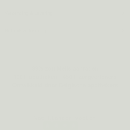
Verzending & Levering
Gebruik & dosering
89% zou Metis aanraden
100+ apotheken · 450+ zorgverleners
Ontwikkeld door Belgische apothekers
Wat klanten voelen