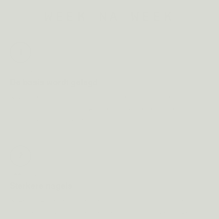
WEEK NA WEEK
1
WEEK 2
De basis wordt gelegd
Nog niets zichtbaars aan je haar — de
haarcyclus is traag. De bouwstenen doen
intussen hun werk.
2
MAAND 2
Sterkere nagels
Nagels groeien sneller dan haar; biotine
toonde na 2 maanden effect bij broze nagels.