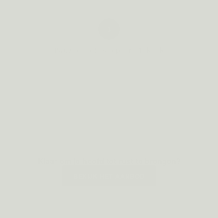
3
Pauzeer of stop in 1 klik
Geen opzegtermijn, geen telefoontje, geen verplichting.
Liever geen abonnement? Een eenmalige aankoop kan ook — je kiest
zelf hierboven.
Klaar om je hoofd tot rust te brengen?
BEKIJK HET AANBOD