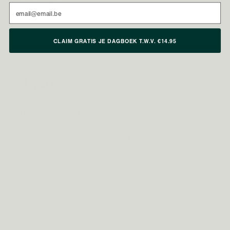
de groeifase.
Email
Bron: Stevenson, 2005 · Tong et al., 2015 (preklinisch muismodel)
CLAIM GRATIS JE DAGBOEK T.W.V. €14.95
Bamboe-silicium: goed opneembaar
1,5×
beter opneembaar dan kiezelzuur
Bamboe-extract (75% silicium) levert silicium als
orthosiliciumzuur, 1,5× beter opneembaar dan
colloïdaal SiO₂. Silicium wordt geassocieerd met
glans en minder haarverlies.
Bron: Calomme et al. · Araújo et al., 2016
Claims over vitaminen en mineralen zijn EFSA-goedgekeurd (EU Verordening
432/2012). Uitspraken over botanische ingrediënten verwijzen naar de vermelde
wetenschappelijke publicaties en/of EMA-monografieën; deze ingrediënten
vallen onder de EFSA on-hold status. Voedingssupplementen zijn geen