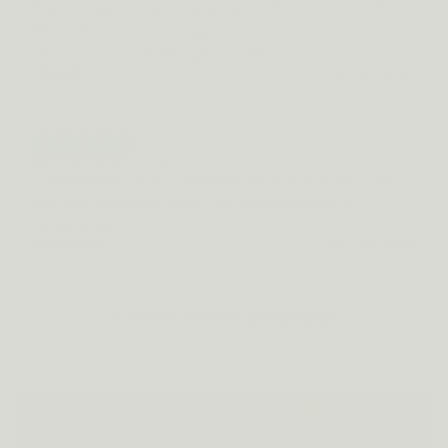
Diepe slaap was jarenlang een probleem bij mij. Sinds
Metis Sleep word ik uitgerust wakker, waardoor ik
veel productiever ben geworden.
Wilbert L.
NL · apr 2026
Geverifieerde review
Slaapkwaliteit ECHT verbeterd! Een top product dat
me echt geholpen heeft mijn slaapkwaliteit te
verbeteren.
Kathleen C.
BE · okt 2025
Lees alle reviews op Trustpilot