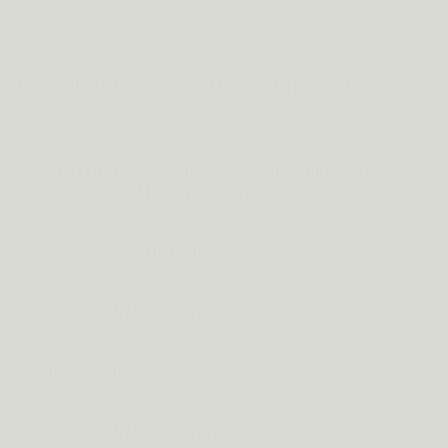
VEELGESTELDE VRAGEN
Mag ik Metis Hair & Nails 09 gebruiken tijdens de
zwangerschap of borstvoeding?
Vanaf wanneer zal ik resultaat zien?
Is Metis Hair & Nails 09 vegan?
Wat is een Curepack?
Is Metis Hair & Nails 09 verslavend?