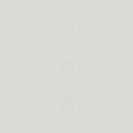
GEEN VERRASSINGEN
ZO WERKT JE
ABONNEMENT
1
Vandaag besteld
Voor 22u besteld, vandaag verzonden. Past door de brievenbus.
2
Herinnering vóór elke levering
Je krijgt altijd eerst een mailtje. Nooit een verrassing op je
rekening.