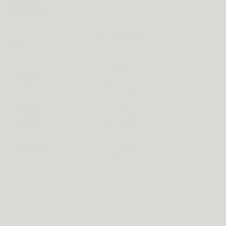
Keratine-
Vaak alleen
L-cystine + L-
bouwstenen
biotine
methionine
Vaak
EFSA: haar & nagels
Zink
onderdoseerd
20mg
1,5× opneembaar
Colloïdaal SiO₂
Silicium
Bamboe,
(minder)
orthosiliciumzuur
Haargroei-
Olijfblad 20%
Zelden aanwezig
reactivatie
Oleuropeïne
Herbruikbaar
Verpakking
Plastic, wegwerp
Glazen pot
WAT JE MAG VERWACHTEN