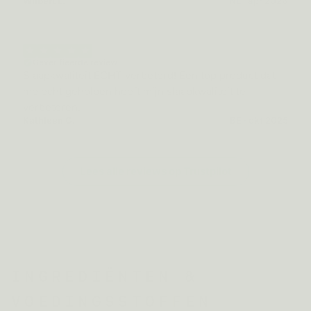
Wilbert L.
NL · apr 2026
Geverifieerde review
Slaapkwaliteit ECHT verbeterd! Een top product dat
me echt geholpen heeft mijn slaapkwaliteit te
verbeteren.
Kathleen C.
BE · okt 2025
Lees alle reviews op Trustpilot
INGREDIËNTEN &
VOEDINGSSTOFFEN