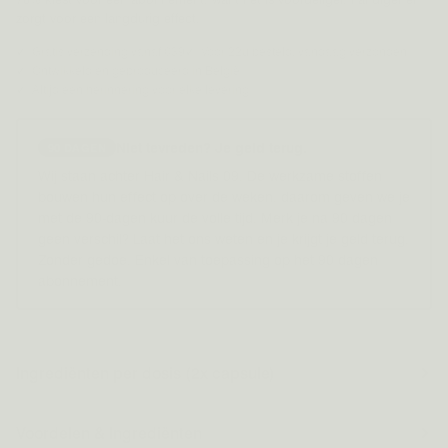
zorgt voor een langdurig effect.
Gratis verzending vanaf €39
Voor 22u besteld, vandaag verzonden
Ontwikkeld en geproduceerd in België
Altijd een herinnering voor elke levering
Niet tevreden? Je geld terug.
90 DAGEN
Wij staan achter Hair & Nails 09. De werkzame stoffen
bouwen hun effect op over de weken, daarom geven we je
met de 90-dagen kuur de volle tijd. Merk je na 90 dagen
geen verschil? Laat het ons weten en je krijgt je geld terug.
Zonder gedoe. Enkel van toepassing op het 90 dagen
abonnement.
Ingrediënten per dosis (2x capsule)
Voordelen & Ingrediënten