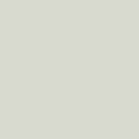
actieve deel van de plant vertegenwoordigt. Bij Metis
kiezen we niet alleen voor
hoogwaardige en hoog
gedoseerde ingrediënten
, maar ook voor volledig
natuurlijke en therapeutische formules
. Zo doen onze
supplementen wat ze beloven.
90 dagen. Werkt het niet? Je geld
terug.
Botanische extracten en adaptogenen werken niet
als een pil die je meteen voelt — het effect bouwt
zich op, week na week.
Daarom krijg je bij het 90 dagen abonnement de