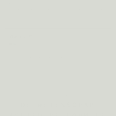
Methionine is een aminozuur dat de teint en de elasticiteit
van de huid verbetert, gezond haar bevordert en de nagels
versterkt.
Vitamine B6
6mg
Draagt bij tot de normale eiwitsynthese, nodig om cystine
en methionine te verwerken tot keratine.
ONDERBOUWD
DE WETENSCHAP
ACHTER DE FORMULE