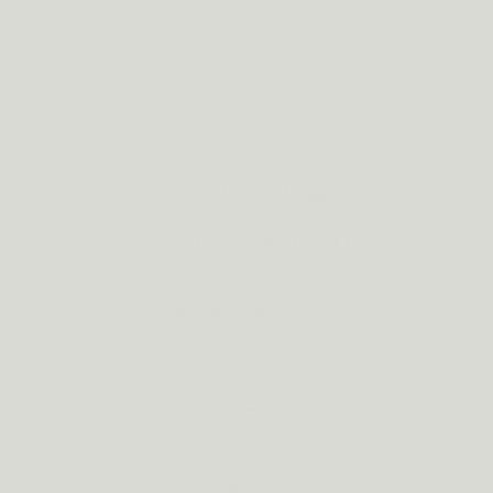
geneesmiddelen en vervangen geen gevarieerde voeding of medisch advies.
ONZE FORMULE
DE NIEUWE
STANDAARD
Zie hoe Metis zich verhoudt op dosering, standaardisatie
en opneembaarheid.
DOORSNEE
METIS HAIR & NAILS 09
SUPPLEMENT
800mg aminozuren