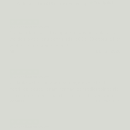
Trustpilot
Gebaseerd op
418
echte reviews op
Geverifieerde review
Na maanden slecht te slapen en constant wakker te
worden, slaap ik nu door sinds ik 03 & 08 gebruik. Het
voelt als een godsgeschenk!
MF
BE · jan 2026
Geverifieerde review
Ondanks dat ik hier sceptisch tegenover stond:
heerlijk product. Ik nam normaal benzodiazepines als
ik niet kon slapen, maar dit kon ik niet blijven doen.
Robin D.
BE · okt 2025
Geverifieerde review