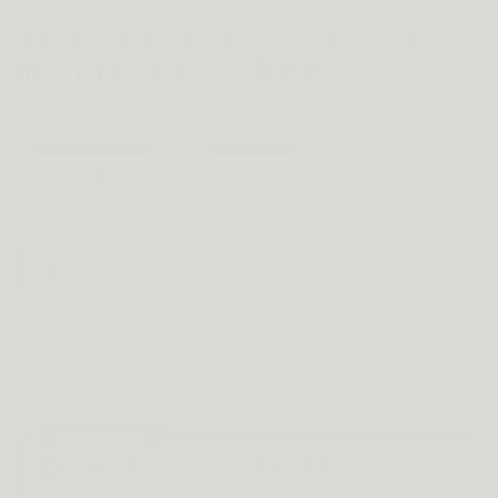
Ondersteunt gezond haar en sterke nagels
met biotine en zink, van binnenuit.
Gezonder haar
Sterke nagels
Met biotine & zink
100% vegetarisch
HEB JE AL EEN BEKERTJE?
Ja
Nee
KIES JE AANKOOP
BESTE WAARDE
€25,49
90 dagen
€32,50
/maand
3 Zakjes - 180 capsules
€76,46 per 3 maanden