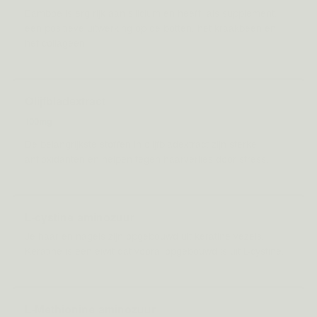
Bamboe is erg rijk aan silicium en heeft, als supplement,
een positieve uitwerking op de botten, het kraakbeen en
het collageen.
Olijfbladextract
100mg
De belangrijkste stoffen in olijfbladextract zijn sterke
antioxidanten en helpen tegen haarverlies door stress.
L-cystine aminozuur
Je haar en nagels zijn opgebouwd uit keratine vezels.
Keratine is een eiwit dat vooral opgebouwd is uit L-cystine.
L-Methionine aminozuur