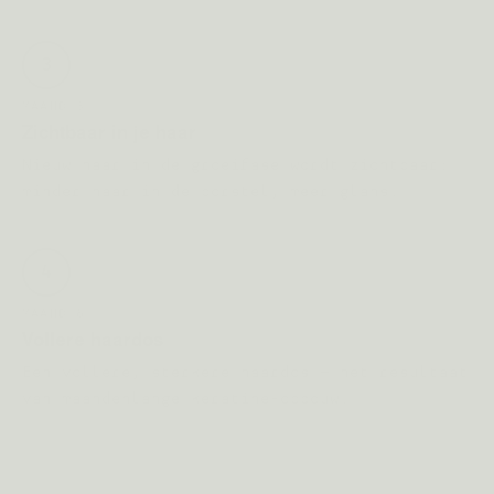
3
MAAND 3
Zichtbaar in je haar
Nieuw haar in de groeifase wordt zichtbaar:
minder haar in de borstel, meer glans.
4
MAAND 6
Vollere haardos
Een vollere, sterkere haardos — het resultaat
van maandenlange keratine-opbouw.