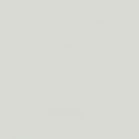
Ik heb moeite met capsules in te slikken.
Hoe werkt de 90 dagen niet-tevreden-geld-terug
garantie?
Kan ik mijn abonnement altijd stopzetten of
aanpassen?
Wat klanten voelen
Trustpilot
Gebaseerd op
418
echte reviews op