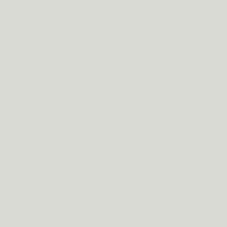
Keratine-bouwstenen: L-cystine + L-
methionine
800mg
zwavelaminozuren voor keratine
L-cystine en L-methionine leveren de
zwavelbevattende bouwstenen waarmee keratine
zijn stevige disulfidebruggen (S-S) vormt — de
structuur achter volume en nagelsterkte.
Bron: Robbins, 2012
Zink & biotine: EFSA-erkend
EFSA
zink → haar & nagels · biotine → haar