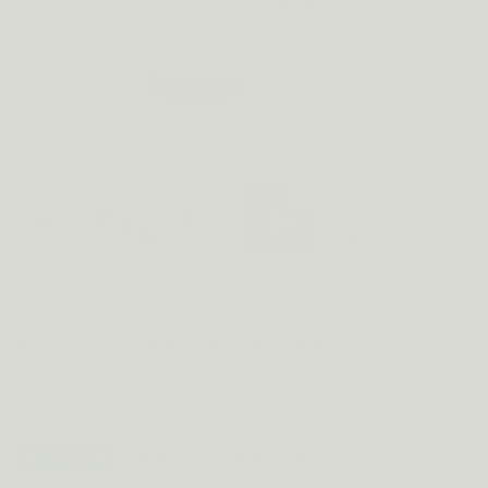
METIS HAIR & NAILS 09
Ontwikkeld door apothekers in België · Verkrijgbaar in 100+
apotheken · Aanbevolen door 450+ zorgverleners
Trustpilot
·
418 reviews