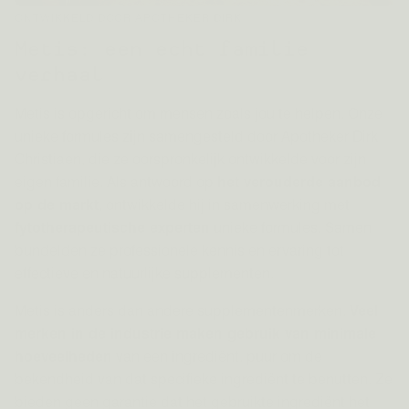
ONTWIKKELD DOOR APOTHEKER DIRK
Metis: een echt familie
verhaal
Metis is opgericht om mensen zoals jou te helpen. Onze
unieke formules zijn samengesteld door Apotheker Dirk
Christiaen, die ze oorspronkelijk ontwikkelde voor zijn
eigen familie. Als antwoord op
het verouderde aanbod
op de markt
, ontwikkelde hij in samenwerking met
fytotherapeutische experten
unieke formules. Samen
bundelden ze professionele kennis en ervaring tot
effectieve en natuurlijke supplementen.
Metis is anders dan andere supplementenmerken.
Veel
merken in de industrie maken gebruik van minimale
hoeveelheden
van een ingrediënt, puur om de
bekendheid van dat specifieke ingrediënt te benutten. Ze
bieden geen garantie dat het gebruikte ingrediënt het