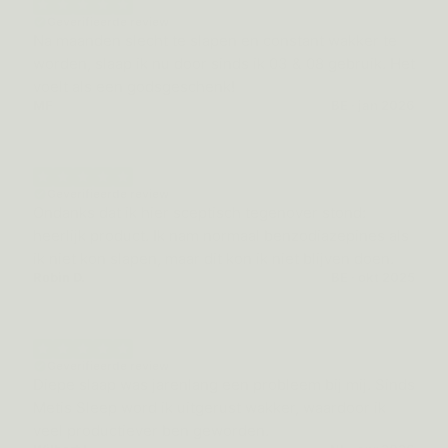
Geverifieerde review
Na maanden slecht te slapen en constant wakker te
worden, slaap ik nu door sinds ik 03 & 08 gebruik. Het
voelt als een godsgeschenk!
MF
BE · jan 2026
Geverifieerde review
Ondanks dat ik hier sceptisch tegenover stond:
heerlijk product. Ik nam normaal benzodiazepines als
ik niet kon slapen, maar dit kon ik niet blijven doen.
Robin D.
BE · okt 2025
Geverifieerde review
Diepe slaap was jarenlang een probleem bij mij. Sinds
Metis Sleep word ik uitgerust wakker, waardoor ik
veel productiever ben geworden.