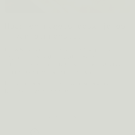
GEEN QUICK-FIX
Haar en nagels bouw je op
— van binnenuit.
Hair & Nails 09 voedt de keratine-pathway die haar én
nagels delen: bouwstenen (cystine, methionine),
cofactoren (zink, biotine, B6) en silicium voor structuur.
Olijfbladextract ondersteunt de groeifase.
De haarcyclus is traag: reken op minstens 3 maanden.
Nagels zie je vaak al na 2 maanden.
ZO SIMPEL IS HET
2 capsules per dag
1