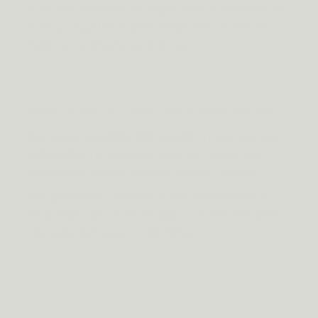
volle tijd: neem het 90 dagen zoals aanbevolen en
merk je nog steeds geen verschil? Laat het ons
weten en je krijgt je geld terug.
Geen risico. Wel alle voordelen.
Een abonnement bij Metis werkt in jouw voordeel:
automatisch je volgende voorraad, tegen een
lagere prijs, zonder eraan te moeten denken.
Van gedachten veranderd? Pas hoeveelheid of
frequentie aan, of zet het stop — in één klik, geen
opzegtermijn, geen verplichting.