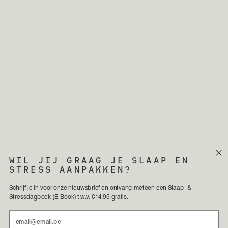
Metis Hair & Nails 09
Vanaf €29,25
WIL JIJ GRAAG JE SLAAP EN
STRESS AANPAKKEN?
Schrijf je in voor onze nieuwsbrief en ontvang meteen een Slaap- &
Stressdagboek (E-Book) t.w.v. €14.95 gratis.
Email