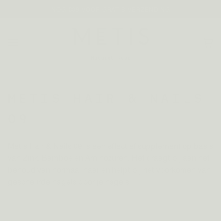
Overslaan
NOG
€39
VOOR GRATIS VERZENDING
MET
Wi
(
METIS HAIR & NAILS
09
Metis Hair & Nails 09 is een effectief supplement op basis
van Zink, Bamboe en Aminozuren. Het draagt bij aan het
behoud van normaal haar en helpt bij het voorkomen van
gescheurde nagels door je nagels.