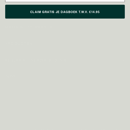
CLAIM GRATIS JE DAGBOEK T.W.V. €14.95
METIS SUPPLEMENTS
PRODUCTEN
ADVIES & ONDERSTEUNING
INFO