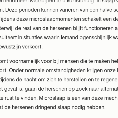
en fenomeen waarbij iemand kortstondig "in slaap v
en. Deze perioden kunnen variëren van een halve s
Tijdens deze microslaapmomenten schakelt een dee
erwijl de rest van de hersenen blijft functioneren 
esulteert in situaties waarin iemand ogenschijnlijk w
bewustzijn verkeert.
omt voornamelijk voor bij mensen die te maken h
kort. Onder normale omstandigheden krijgen onze
tijdens de nacht om zich te herstellen en te regen
het geval is, gaan de hersenen op zoek naar altern
e rust te vinden. Microslaap is een van deze mech
dat de hersenen dringend slaap nodig hebben.