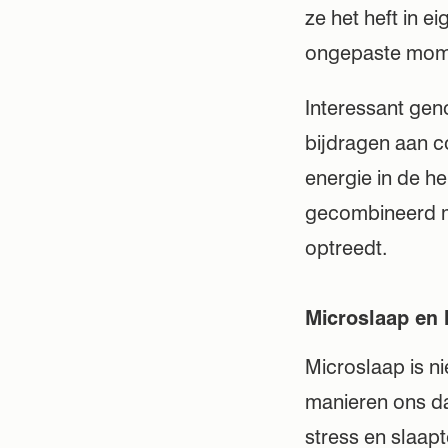
ze het heft in 
ongepaste mom
Interessant gen
bijdragen aan c
energie in de he
gecombineerd me
optreedt.
Microslaap en 
Microslaap is n
manieren ons da
stress en slaap