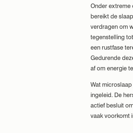
Onder extreme 
bereikt de slaap
verdragen om wak
tegenstelling t
een rustfase te
Gedurende deze
af om energie t
Wat microslaap 
ingeleid. De he
actief besluit o
vaak voorkomt in