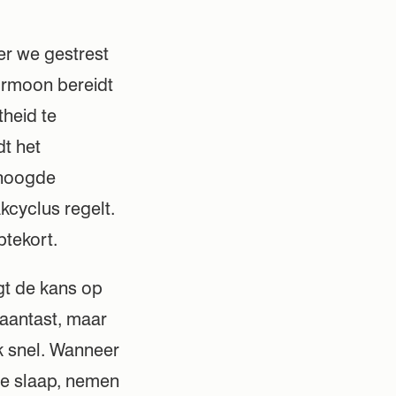
er we gestrest
hormoon bereidt
theid te
dt het
rhoogde
kcyclus regelt.
ptekort.
gt de kans op
 aantast, maar
k snel. Wanneer
le slaap, nemen