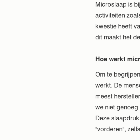
Microslaap is bi
activiteiten zoa
kwestie heeft v
dit maakt het des
Hoe werkt mic
Om te begrijpen
werkt. De mensel
meest herstelle
we niet genoeg 
Deze slaapdruk 
"vorderen", zelf