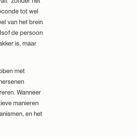
alt" zonder het
econde tot wel
l van het brein
alsof de persoon
akker is, maar
ebben met
 hersenen
ereren. Wanneer
atieve manieren
anismen, en het