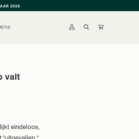
JAAR 2026
METIS
Mijn
Winkelmandje
(0)
Account
 valt
ijkt eindeloos,
 "uitgevallen."