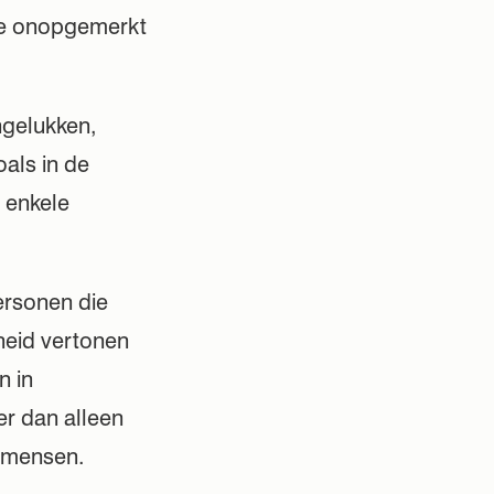
die onopgemerkt
ngelukken,
oals in de
 enkele
ersonen die
heid vertonen
n in
er dan alleen
n mensen.