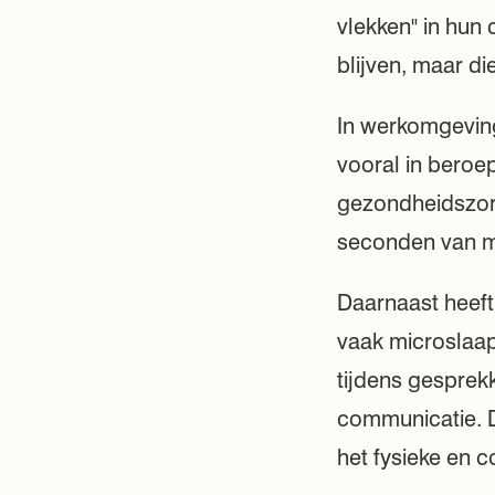
vlekken" in hun
blijven, maar di
In werkomgeving
vooral in beroe
gezondheidszorg
seconden van mi
Daarnaast heeft
vaak microslaa
tijdens gesprek
communicatie. D
het fysieke en c