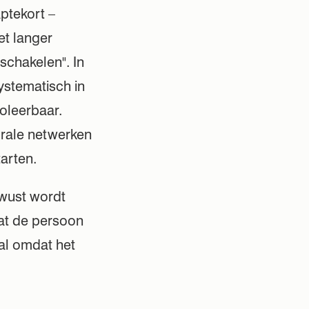
ptekort –
et langer
schakelen". In
ystematisch in
oleerbaar.
rale netwerken
arten.
ewust wordt
dat de persoon
ral omdat het