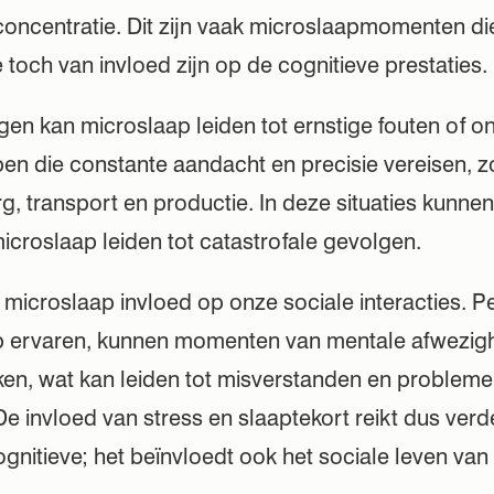
 concentratie. Dit zijn vaak microslaapmomenten 
e toch van invloed zijn op de cognitieve prestaties.
en kan microslaap leiden tot ernstige fouten of o
pen die constante aandacht en precisie vereisen, z
, transport en productie. In deze situaties kunnen
croslaap leiden tot catastrofale gevolgen.
 microslaap invloed op onze sociale interacties. P
p ervaren, kunnen momenten van mentale afwezig
ken, wat kan leiden tot misverstanden en probleme
e invloed van stress en slaaptekort reikt dus verd
ognitieve; het beïnvloedt ook het sociale leven va