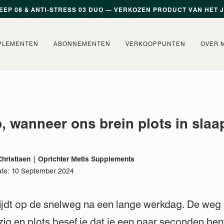
EEP 08 & ANTI-STRESS 03 DUO — VERKOZEN PRODUCT VAN HET 
PLEMENTEN
ABONNEMENTEN
VERKOOPPUNTEN
OVER 
, wanneer ons brein plots in slaap
hristiaen | Oprichter Metis Supplements
ate: 10 September 2024
 rijdt op de snelweg na een lange werkdag. De weg l
zig en plots besef je dat je een paar seconden bent