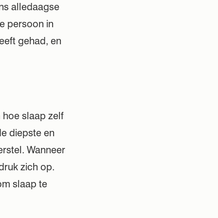
ens alledaagse
De persoon in
heeft gehad, en
 hoe slaap zelf
de diepste en
erstel. Wanneer
druk zich op.
om slaap te