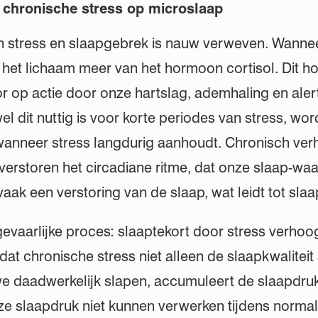
 chronische stress op microslaap
en stress en slaapgebrek is nauw verweven. Wanne
t het lichaam meer van het hormoon cortisol. Dit 
r op actie door onze hartslag, ademhaling en aler
 dit nuttig is voor korte periodes van stress, wor
wanneer stress langdurig aanhoudt. Chronisch ve
verstoren het circadiane ritme, dat onze slaap-waa
 vaak een verstoring van de slaap, wat leidt tot slaa
 gevaarlijke proces: slaaptekort door stress verhoo
at chronische stress niet alleen de slaapkwaliteit
 we daadwerkelijk slapen, accumuleert de slaapdru
e slaapdruk niet kunnen verwerken tijdens norma