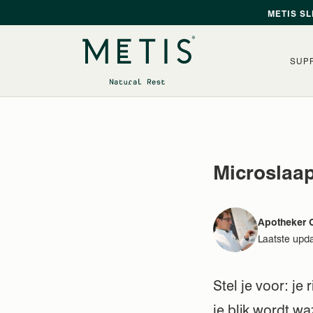
Overslaan
METIS SL
SUP
Microslaap
Apotheker C
Laatste upd
Stel je voor: je
je blik wordt wa