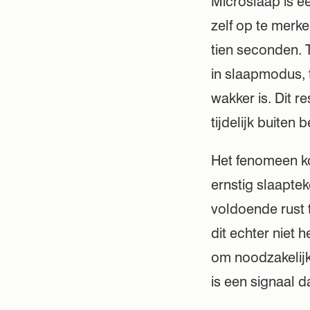
Microslaap is e
zelf op te merk
tien seconden. 
in slaapmodus, t
wakker is. Dit r
tijdelijk buiten 
Het fenomeen k
ernstig slaapte
voldoende rust 
dit echter niet 
om noodzakelijk
is een signaal 