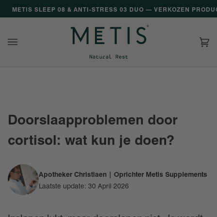
Overslaan
PRODUCT VAN HET JAAR 2026
NOG
€39
VOOR GRATIS VERZENDING
Wi
(
Doorslaapproblemen door
cortisol: wat kun je doen?
Apotheker Christiaen | Oprichter Metis Supplements
Laatste update: 30 April 2026