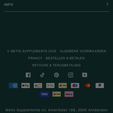
INFO
©
METIS SUPPLEMENTS
2026
ALGEMENE VOORWAARDEN
PRIVACY
BESTELLEN & BETALEN
RETOURS & TERUGBETALING
FACEBOOK
TIKTOK
PINTEREST
INSTAGRAM
YOUTUBE
AMERICAN
APPLE
BANCONTACT
GOOGLE
IDEAL
MAESTRO
MASTER
PAYP
EXPRESS
PAY
PAY
VISA
IDEAL
KLARNA
Metis Supplements nv, Amerikalei 168, 2000 Antwerpen