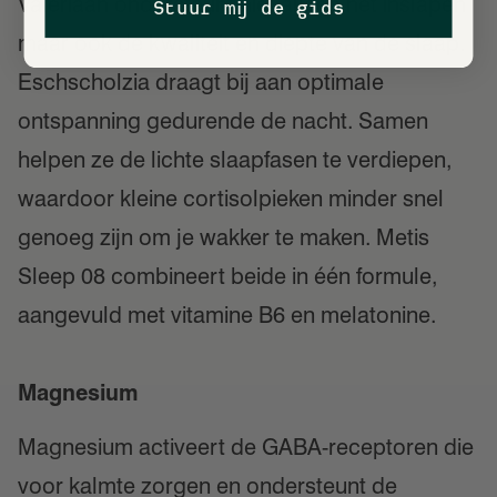
Valeriaan ondersteunt niet alleen het inslapen
Stuur mij de gids
maar ook de kwaliteit en diepte van de slaap.
Eschscholzia draagt bij aan optimale
ontspanning gedurende de nacht. Samen
helpen ze de lichte slaapfasen te verdiepen,
waardoor kleine cortisolpieken minder snel
genoeg zijn om je wakker te maken. Metis
Sleep 08 combineert beide in één formule,
aangevuld met vitamine B6 en melatonine.
Magnesium
Magnesium activeert de GABA-receptoren die
voor kalmte zorgen en ondersteunt de