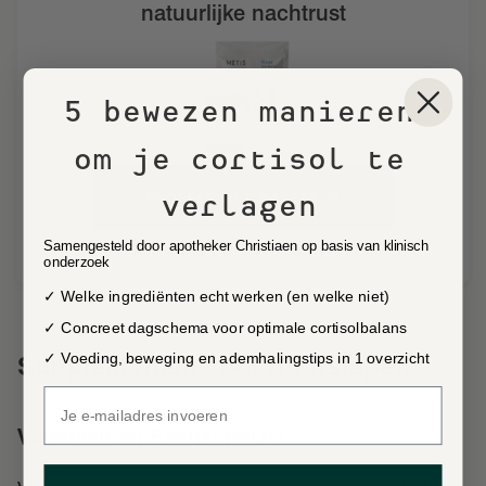
natuurlijke nachtrust
5 bewezen manieren
om je cortisol te
verlagen
PROBEER METIS SLEEP 08
Samengesteld door apotheker Christiaen op basis van klinisch
Ontwikkeld & geproduceerd in België
onderzoek
✓ Welke ingrediënten echt werken (en welke niet)
✓ Concreet dagschema voor optimale cortisolbalans
Supplementen voor doorslapen
✓ Voeding, beweging en ademhalingstips in 1 overzicht
Valeriaan en Eschscholzia